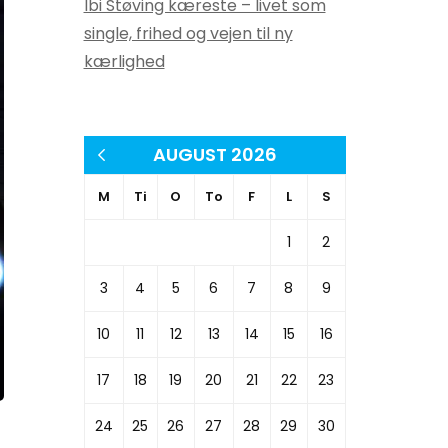
Ibi Støving kæreste – livet som
single, frihed og vejen til ny
kærlighed
AUGUST 2026
« apr
M
Ti
O
To
F
L
S
1
2
3
4
5
6
7
8
9
10
11
12
13
14
15
16
17
18
19
20
21
22
23
24
25
26
27
28
29
30