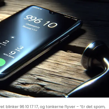
yet blinker 96 10 17 17, og tankerne flyver – “Er det spam,