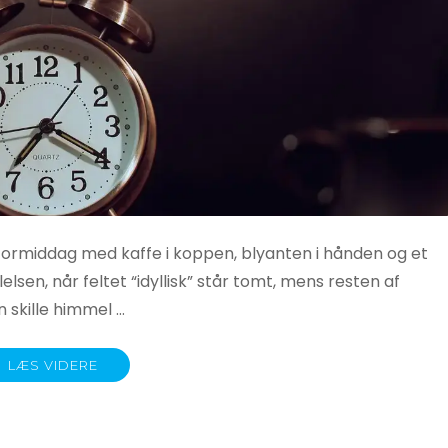
 formiddag med kaffe i koppen, blyanten i hånden og et
lelsen, når feltet “idyllisk” står tomt, mens resten af
n skille himmel …
LÆS VIDERE