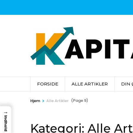
Skip
to
content
(Press
Enter)
FORSIDE
ALLE ARTIKLER
DIN
>
(Page 9)
Hjem
Alle Artikler
→
Indhold
Kategori:
Alle Art