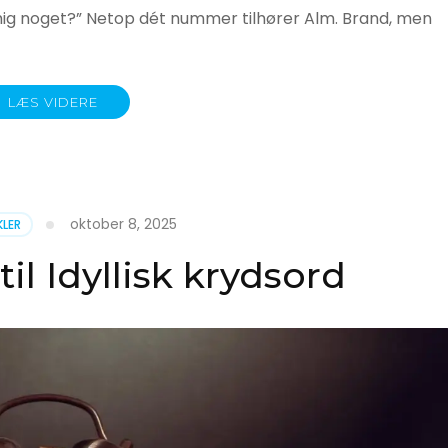
e mig noget?” Netop dét nummer tilhører Alm. Brand, men
LÆS VIDERE
oktober 8, 2025
KLER
il Idyllisk krydsord