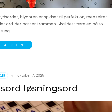
rydsordet, blyanten er spidset til perfektion, men feltet
 det ord, der passer i rammen. Skal det være ed på to
 tung …
LÆS VIDERE
oktober 7, 2025
KLER
dsord løsningsord