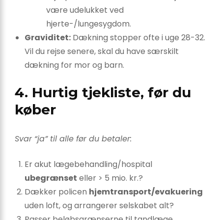
være udelukket ved
hjerte-/lungesygdom.
Graviditet:
Dækning stopper ofte i uge 28-32.
Vil du rejse senere, skal du have særskilt
dækning for mor og barn.
4. Hurtig tjekliste, før du
køber
Svar “ja” til alle før du betaler:
Er akut lægebehandling/hospital
ubegrænset
eller > 5 mio. kr.?
Dækker policen
hjemtransport/evakuering
uden loft, og arrangerer selskabet alt?
Passer beløbsgrænserne til tandlæge,