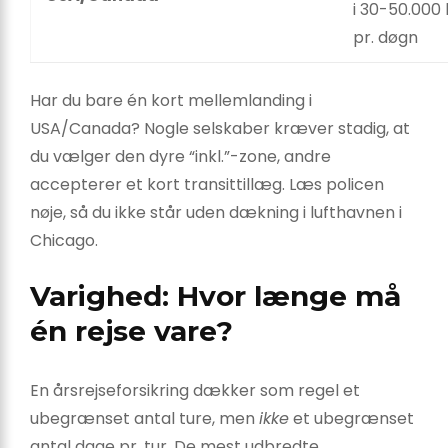
i 30-50.000 
pr. døgn
Har du bare én kort mellemlanding i
USA/Canada? Nogle selskaber kræver stadig, at
du vælger den dyre “inkl.”-zone, andre
accepterer et kort transittillæg. Læs policen
nøje, så du ikke står uden dækning i lufthavnen i
Chicago.
Varighed: Hvor længe må
én rejse vare?
En årsrejseforsikring dækker som regel et
ubegrænset antal ture, men
ikke
et ubegrænset
antal dage pr. tur. De mest udbredte