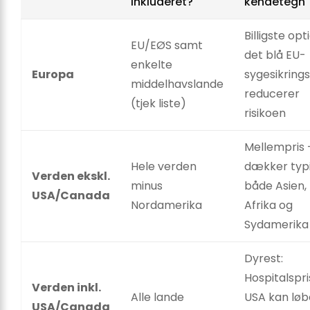
inkluderet?
kendetegn
Billigste opt
EU/EØS samt
det blå EU-
enkelte
Europa
sygesikring
middelhavslande
reducerer
(tjek liste)
risikoen
Mellempris 
Hele verden
dækker typ
Verden ekskl.
minus
både Asien,
USA/Canada
Nordamerika
Afrika og
Sydamerika
Dyrest:
Hospitalspri
Verden inkl.
Alle lande
USA kan løb
USA/Canada