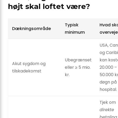
højt skal loftet være?
Typisk
Hvad ska
Dækningsområde
minimum
overveje
USA, Ca
og Carib
Ubegrænset
kan kost
Akut sygdom og
eller ≥ 5 mio.
20.000 –
tilskadekomst
kr.
50.000 kr
døgn på
hospital.
Tjek om
direkte
betaling