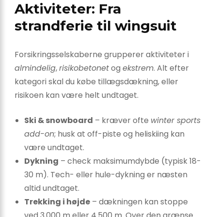
Aktiviteter: Fra
strandferie til wingsuit
Forsikringsselskaberne grupperer aktiviteter i
almindelig
,
risikobetonet
og
ekstrem
. Alt efter
kategori skal du købe tillægsdækning, eller
risikoen kan være helt undtaget.
Ski & snowboard
– kræver ofte
winter sports
add-on
; husk at off-piste og heliskiing kan
være undtaget.
Dykning
– check maksimumdybde (typisk 18-
30 m). Tech- eller hule-dykning er næsten
altid undtaget.
Trekking i højde
– dækningen kan stoppe
ved 3.000 m eller 4.500 m. Over den grænse