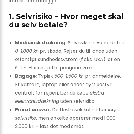
katastrofe kan ligge.
1. Selvrisiko – Hvor meget skal
du selv betale?
Medicinsk dækning:
Selvrisikoen varierer fra
0-1.000 kr.
pr. skade. Rejser du til lande uden
offentligt sundhedssystem (f.eks. USA), er en
-løsning ofte pengene værd.
0 kr.
Bagage:
Typisk
500-1.500 kr.
pr. anmeldelse.
Er kamera, laptop eller andet dyrt udstyr
centralt for rejsen, bør du købe
ekstra
elektronikdækning
uden selvrisiko.
Privat ansvar:
De fleste selskaber har
ingen
selvrisiko
, men enkelte opererer med 1.000-
2.000 kr. – læs det med småt.