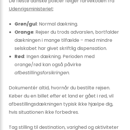
De fleste danske policer følger farvekoden fra
Udenrigsministeriet
:
Grøn/gul
: Normal dækning.
Orange
: Rejser du trods advarslen, bortfalder
dækningen i mange tilfælde – med mindre
selskabet har givet skriftlig dispensation.
Rød
: Ingen dækning. Perioden med
orange/rød kan også påvirke
afbestillingsforsikringen
.
Dokumentér altid, hvornår du bestilte rejsen.
Køber du en billet
efter
et land er gået i rød, vil
afbestillingsdækningen typisk ikke hjælpe dig,
hvis situationen ikke forbedres.
Tag stilling til destination, varighed og aktiviteter