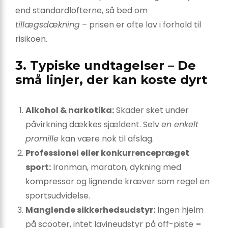
end standardlofterne, så bed om
tillægsdækning
– prisen er ofte lav i forhold til
risikoen.
3. Typiske undtagelser – De
små linjer, der kan koste dyrt
Alkohol & narkotika:
Skader sket under
påvirkning dækkes sjældent. Selv
en enkelt
promille
kan være nok til afslag.
Professionel eller konkurrence­præget
sport:
Ironman, maraton, dykning med
kompressor og lignende kræver som regel en
sportsudvidelse.
Manglende sikkerhedsudstyr:
Ingen hjelm
på scooter, intet lavine­udstyr på off-piste =