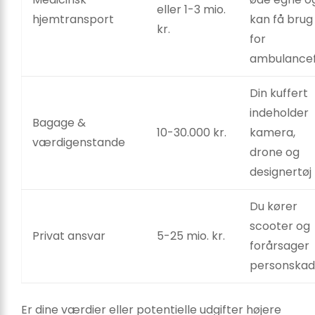
eller 1-3 mio.
hjemtransport
kan få brug
kr.
for
ambulancef
Din kuffert
indeholder
Bagage &
10-30.000 kr.
kamera,
værdigenstande
drone og
designer­tøj
Du kører
scooter og
Privat ansvar
5-25 mio. kr.
forårsager
personska
Er dine værdier eller potentielle udgifter højere