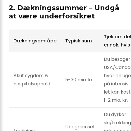
2. Dækningssummer – Undgå
at være underforsikret
Tjek om de
Dækningsområde
Typisk sum
er nok, hvis
Du besøger
USA/Canad
Akut sygdom &
hvor en uge
5-30 mio. kr.
hospitalsophold
på intensiv
let kan kos
1-2 mio. kr.
Du dyrker
ski/trekking 
Ubegrænset
Medicinsk
øde egne o