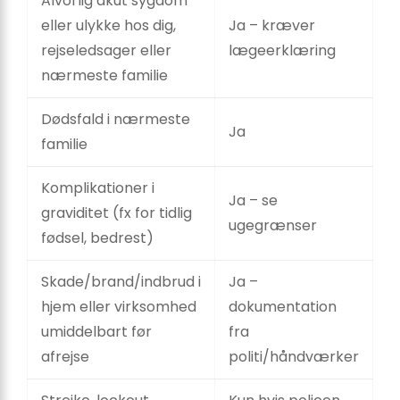
Alvorlig akut sygdom
eller ulykke hos dig,
Ja – kræver
rejseledsager eller
lægeerklæring
nærmeste familie
Dødsfald i nærmeste
Ja
familie
Komplikationer i
Ja – se
graviditet (fx for tidlig
ugegrænser
fødsel, bedrest)
Skade/brand/indbrud i
Ja –
hjem eller virksomhed
dokumentation
umiddelbart før
fra
afrejse
politi/håndværker