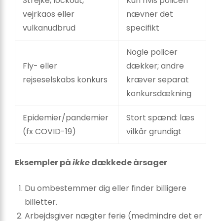
Strejke, lockout,
Kun hvis policen
vejrkaos eller
nævner det
vulkanudbrud
specifikt
Nogle policer
Fly- eller
dækker; andre
rejseselskabs konkurs
kræver separat
konkursdækning
Epidemier/pandemier
Stort spænd: læs
(fx COVID-19)
vilkår grundigt
Eksempler på
ikke
dækkede årsager
Du ombestemmer dig eller finder billigere
billetter.
Arbejdsgiver nægter ferie (medmindre det er