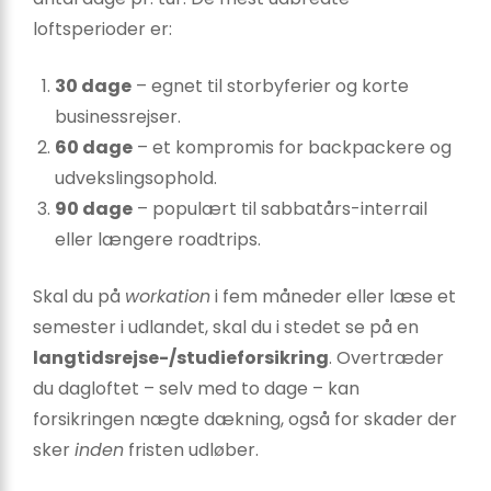
loftsperioder er:
30 dage
– egnet til storbyferier og korte
businessrejser.
60 dage
– et kompromis for backpackere og
udvekslingsophold.
90 dage
– populært til sabbatårs-interrail
eller længere roadtrips.
Skal du på
workation
i fem måneder eller læse et
semester i udlandet, skal du i stedet se på en
langtidsrejse-/studieforsikring
. Overtræder
du dagloftet – selv med to dage – kan
forsikringen nægte dækning, også for skader der
sker
inden
fristen udløber.