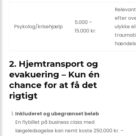
Relevan
efter ove
5.000 –
Psykolog/krisehjælp
ulykke el
15.000 kr.
traumati
hændels
2. Hjemtransport og
evakuering – Kun én
chance for at få det
rigtigt
Inkluderet og ubegrænset beløb
En flybillet på business class med
lægeledsagelse kan nemt koste 250.000 kr. –