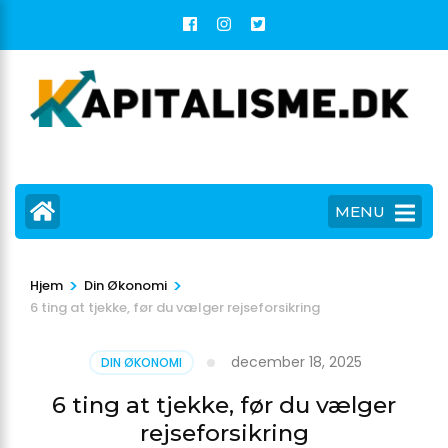
Skip
to
content
(Press
Enter)
MENU
>
>
Hjem
Din Økonomi
6 ting at tjekke, før du vælger rejseforsikring
december 18, 2025
DIN ØKONOMI
6 ting at tjekke, før du vælger
rejseforsikring