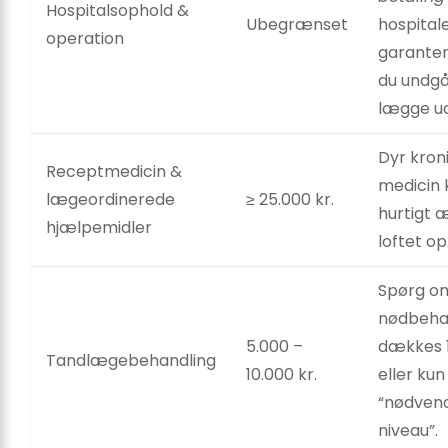
Hospitalsophold &
Ubegrænset
hospitale
operation
garanter
du undgå
lægge ud
Dyr kron
Receptmedicin &
medicin 
lægeordinerede
≥ 25.000 kr.
hurtigt 
hjælpemidler
loftet op
Spørg o
nødbeha
5.000 –
dækkes 
Tandlægebehandling
10.000 kr.
eller kun 
“nødvend
niveau”.