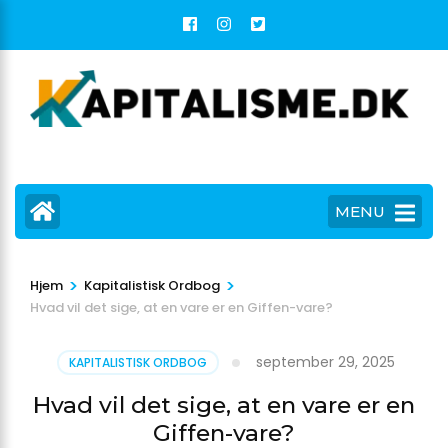
Skip
to
content
(Press
Enter)
MENU
>
>
Hjem
Kapitalistisk Ordbog
Hvad vil det sige, at en vare er en Giffen-vare?
september 29, 2025
KAPITALISTISK ORDBOG
Hvad vil det sige, at en vare er en
Giffen-vare?