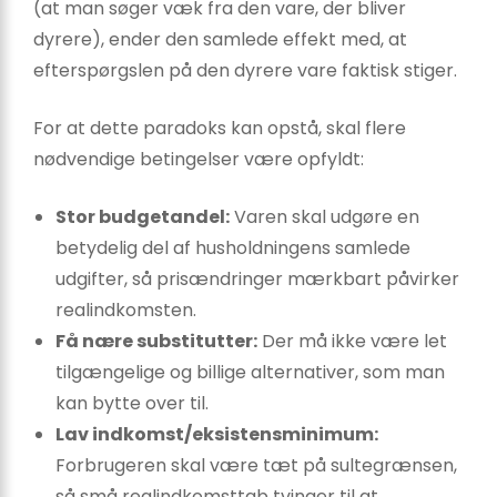
(at man søger væk fra den vare, der bliver
dyrere), ender den samlede effekt med, at
efterspørgslen på den dyrere vare faktisk stiger.
For at dette paradoks kan opstå, skal flere
nødvendige betingelser være opfyldt:
Stor budgetandel:
Varen skal udgøre en
betydelig del af husholdningens samlede
udgifter, så prisændringer mærkbart påvirker
realindkomsten.
Få nære substitutter:
Der må ikke være let
tilgængelige og billige alternativer, som man
kan bytte over til.
Lav indkomst/eksistensminimum:
Forbrugeren skal være tæt på sultegrænsen,
så små realindkomsttab tvinger til at