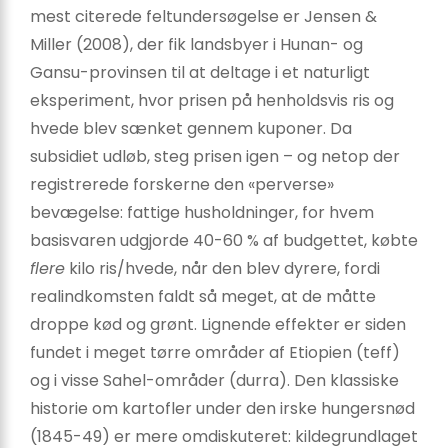
mest citerede feltundersøgelse er Jensen &
Miller (2008), der fik landsbyer i Hunan- og
Gansu-provinsen til at deltage i et naturligt
eksperiment, hvor prisen på henholdsvis ris og
hvede blev sænket gennem kuponer. Da
subsidiet udløb, steg prisen igen – og netop der
registrerede forskerne den «perverse»
bevægelse: fattige husholdninger, for hvem
basisvaren udgjorde 40-60 % af budgettet, købte
flere
kilo ris/hvede, når den blev dyrere, fordi
realindkomsten faldt så meget, at de måtte
droppe kød og grønt. Lignende effekter er siden
fundet i meget tørre områder af Etiopien (teff)
og i visse Sahel-områder (durra). Den klassiske
historie om kartofler under den irske hungersnød
(1845-49) er mere omdiskuteret: kildegrundlaget