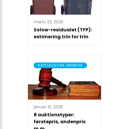
marts 23, 2026
Solow-residualet (TFP):
estimering trin for trin
KAPITALISTISK ORDBOG
januar 10, 2026
8 auktionstyper:
førstepris, andenpris
m.m.