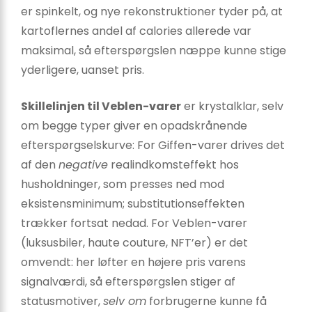
er spinkelt, og nye rekonstruktioner tyder på, at
kartoflernes andel af calories allerede var
maksimal, så efterspørgslen næppe kunne stige
yderligere, uanset pris.
Skillelinjen til Veblen-varer
er krystalklar, selv
om begge typer giver en opadskrånende
efterspørgselskurve: For Giffen-varer drives det
af den
negative
realindkomsteffekt hos
husholdninger, som presses ned mod
eksistensminimum; substitutionseffekten
trækker fortsat nedad. For Veblen-varer
(luksusbiler, haute couture, NFT’er) er det
omvendt: her løfter en højere pris varens
signalværdi, så efterspørgslen stiger af
statusmotiver,
selv om
forbrugerne kunne få