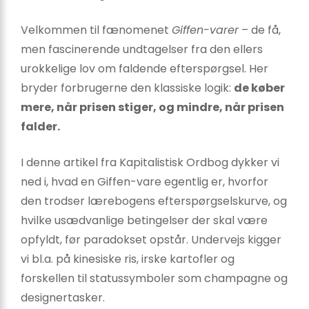
Velkommen til fænomenet
Giffen-varer
– de få,
men fascinerende undtagelser fra den ellers
urokkelige lov om faldende efterspørgsel. Her
bryder forbrugerne den klassiske logik:
de køber
mere, når prisen stiger, og mindre, når prisen
falder.
I denne artikel fra Kapitalistisk Ordbog dykker vi
ned i, hvad en Giffen-vare egentlig er, hvorfor
den trodser lærebogens efterspørgselskurve, og
hvilke usædvanlige betingelser der skal være
opfyldt, før paradokset opstår. Undervejs kigger
vi bl.a. på kinesiske ris, irske kartofler og
forskellen til statussymboler som champagne og
designertasker.