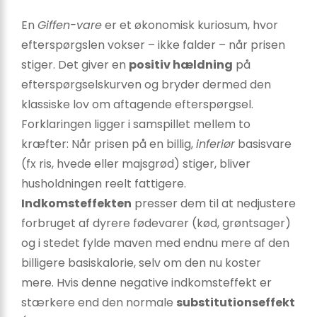
En
Giffen-vare
er et økonomisk kuriosum, hvor
efterspørgslen vokser – ikke falder – når prisen
stiger. Det giver en
positiv hældning
på
efterspørgselskurven og bryder dermed den
klassiske lov om aftagende efterspørgsel.
Forklaringen ligger i samspillet mellem to
kræfter: Når prisen på en billig,
inferiør
basisvare
(fx ris, hvede eller majsgrød) stiger, bliver
husholdningen reelt fattigere.
Indkomsteffekten
presser dem til at nedjustere
forbruget af dyrere fødevarer (kød, grøntsager)
og i stedet fylde maven med endnu mere af den
billigere basiskalorie, selv om den nu koster
mere. Hvis denne negative indkomsteffekt er
stærkere end den normale
substitutionseffekt