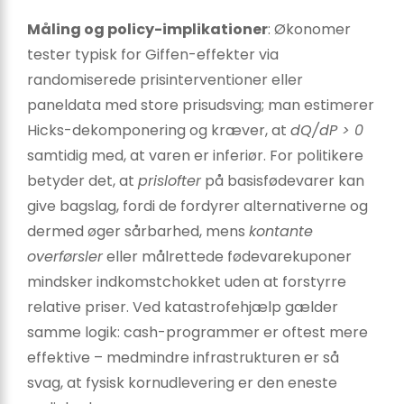
Måling og policy-implikationer
: Økonomer
tester typisk for Giffen-effekter via
randomiserede prisinterventioner eller
paneldata med store prisudsving; man estimerer
Hicks-dekomponering og kræver, at
dQ/dP > 0
samtidig med, at varen er inferiør. For politikere
betyder det, at
prislofter
på basisfødevarer kan
give bagslag, fordi de fordyrer alternativerne og
dermed øger sårbarhed, mens
kontante
overførsler
eller målrettede fødevarekuponer
mindsker indkomstchokket uden at forstyrre
relative priser. Ved katastrofehjælp gælder
samme logik: cash-programmer er oftest mere
effektive – medmindre infrastrukturen er så
svag, at fysisk kornudlevering er den eneste