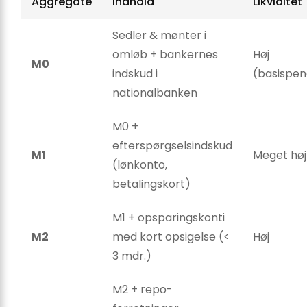
Aggregate
Indhold
Likviditet
Sedler & mønter i
omløb + bankernes
Høj
M0
indskud i
(basispe
nationalbanken
M0 +
efterspørgselsindskud
M1
Meget høj
(lønkonto,
betalingskort)
M1 + opsparingskonti
M2
med kort opsigelse (<
Høj
3 mdr.)
M2 + repo-