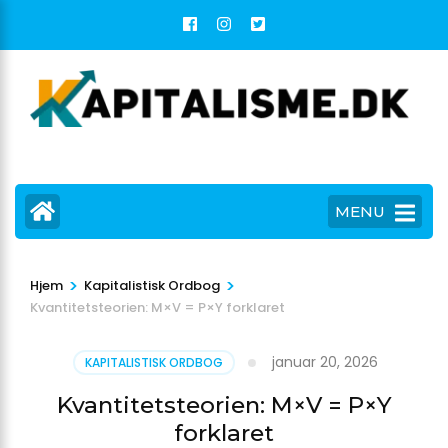
Skip
to
content
(Press
Enter)
MENU
>
>
Hjem
Kapitalistisk Ordbog
Kvantitetsteorien: M×V = P×Y forklaret
januar 20, 2026
KAPITALISTISK ORDBOG
Kvantitetsteorien: M×V = P×Y
forklaret