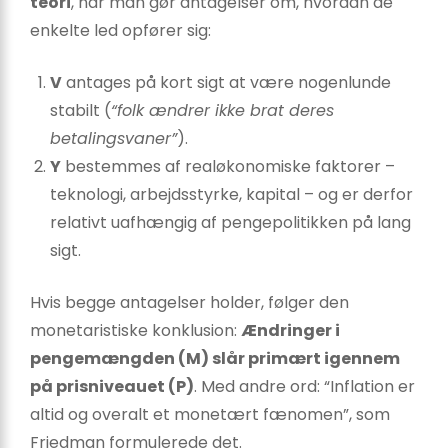
teori
, når man gør antagelser om, hvordan de
enkelte led opfører sig:
V
antages på kort sigt at være nogenlunde
stabilt (
“folk ændrer ikke brat deres
betalingsvaner”
).
Y
bestemmes af realøkonomiske faktorer –
teknologi, arbejdsstyrke, kapital – og er derfor
relativt uafhængig af pengepolitikken på lang
sigt.
Hvis begge antagelser holder, følger den
monetaristiske konklusion:
Ændringer i
pengemængden (M) slår primært igennem
på prisniveauet (P)
. Med andre ord: “Inflation er
altid og overalt et monetært fænomen”, som
Friedman formulerede det.