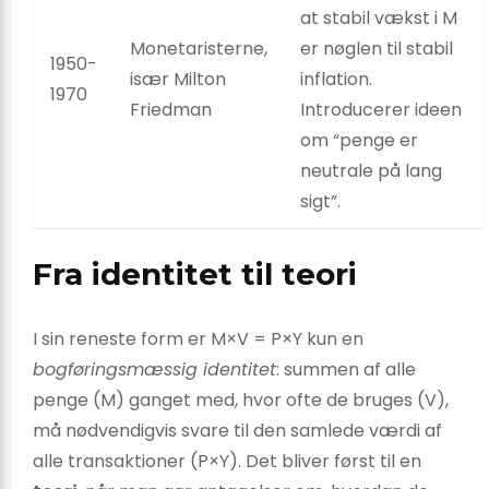
at stabil vækst i M
Monetaristerne,
er nøglen til stabil
1950-
især Milton
inflation.
1970
Friedman
Introducerer ideen
om “penge er
neutrale på lang
sigt”.
Fra identitet til teori
I sin reneste form er M×V = P×Y kun en
bogføringsmæssig identitet
: summen af alle
penge (M) ganget med, hvor ofte de bruges (V),
må nødvendigvis svare til den samlede værdi af
alle transaktioner (P×Y). Det bliver først til en