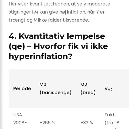
Her viser kvantitetsteorien, at selv moderate
stigninger i
M
kan give høj inflation, når
Y
er
trængt og
V
ikke falder tilsvarende.
4. Kvantitativ lempelse
(qe) – Hvorfor fik vi ikke
hyperinflation?
M0
M2
Periode
V
M2
(basispenge)
(bred)
USA
Fald
2008-
+265 %
+33 %
(fra 1,8