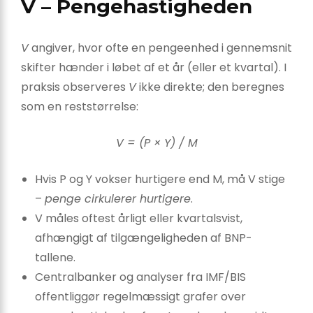
V – Pengehastigheden
V
angiver, hvor ofte en pengeenhed i gennemsnit
skifter hænder i løbet af et år (eller et kvartal). I
praksis observeres
V
ikke direkte; den beregnes
som en reststørrelse:
V = (P × Y) / M
Hvis P og Y vokser hurtigere end M, må V stige
–
penge cirkulerer hurtigere
.
V måles oftest årligt eller kvartalsvist,
afhængigt af tilgængeligheden af BNP-
tallene.
Centralbanker og analyser fra IMF/BIS
offentliggør regelmæssigt grafer over