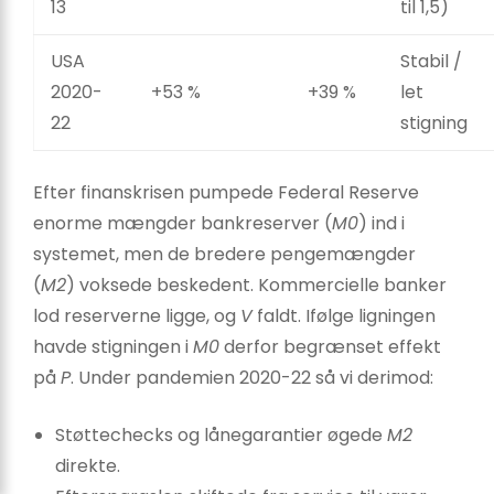
13
til 1,5)
USA
Stabil /
2020-
+53 %
+39 %
let
22
stigning
Efter finanskrisen pumpede Federal Reserve
enorme mængder bankreserver (
M0
) ind i
systemet, men de bredere pengemængder
(
M2
) voksede beskedent. Kommercielle banker
lod reserverne ligge, og
V
faldt. Ifølge ligningen
havde stigningen i
M0
derfor begrænset effekt
på
P
. Under pandemien 2020-22 så vi derimod:
Støttechecks og lånegarantier øgede
M2
direkte.