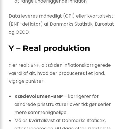
at fange underliggende inflation.
Data leveres månedligt (CPI) eller kvartalsvist
(BNP-deflator) af Danmarks Statistik, Eurostat
og OECD.
Y – Real produktion
Y
er realt BNP, altså den inflationskorrigerede
værdi af alt, hvad der produceres i et land.
Vigtige punkter:
Kædevolumen-BNP
– korrigerer for
ændrede prisstrukturer over tid; gør serier
mere sammenlignelige.
Måles kvartalsvist af Danmarks Statistik,
offentliggøres ca. 60 dage efter kvartalets