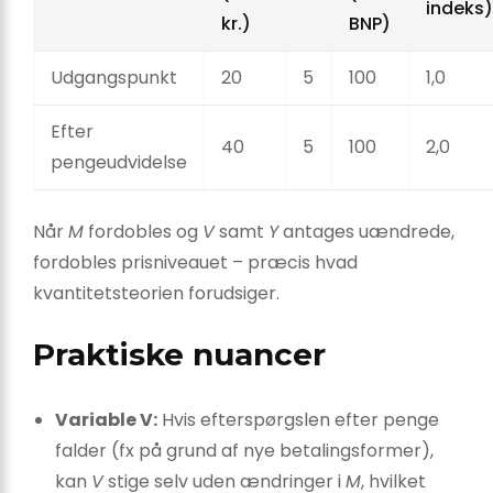
indeks)
kr.)
BNP)
Udgangspunkt
20
5
100
1,0
Efter
40
5
100
2,0
pengeudvidelse
Når
M
fordobles og
V
samt
Y
antages uændrede,
fordobles prisniveauet – præcis hvad
kvantitetsteorien forudsiger.
Praktiske nuancer
Variable V:
Hvis efterspørgslen efter penge
falder (fx på grund af nye betalingsformer),
kan
V
stige selv uden ændringer i
M
, hvilket