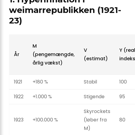
weimarrepublikken (1921-
23)
M
V
Y (rea
År
(pengemængde,
(estimat)
indeks
årlig vækst)
1921
+180 %
Stabil
100
1922
+1.000 %
Stigende
95
Skyrockets
1923
+100.000 %
(løber fra
80
M)