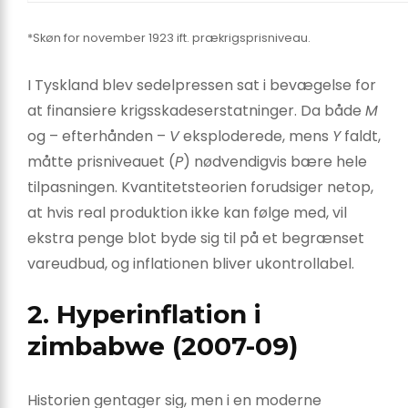
*Skøn for november 1923 ift. prækrigsprisniveau.
I Tyskland blev sedelpressen sat i bevægelse for
at finansiere krigsskadeserstatninger. Da både
M
og – efterhånden –
V
eksploderede, mens
Y
faldt,
måtte prisniveauet (
P
) nødvendigvis bære hele
tilpasningen. Kvantitetsteorien forudsiger netop,
at hvis real produktion ikke kan følge med, vil
ekstra penge blot byde sig til på et begrænset
vareudbud, og inflationen bliver ukontrollabel.
2. Hyperinflation i
zimbabwe (2007-09)
Historien gentager sig, men i en moderne