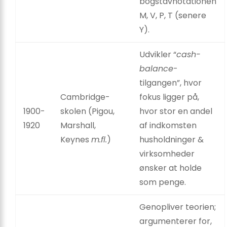
bogstavnotationen
M, V, P, T (senere
Y).
Udvikler “
cash-
balance
-
tilgangen”, hvor
Cambridge-
fokus ligger på,
1900-
skolen (Pigou,
hvor stor en andel
1920
Marshall,
af indkomsten
Keynes
m.fl.
)
husholdninger &
virksomheder
ønsker at holde
som penge.
Genopliver teorien;
argumenterer for,