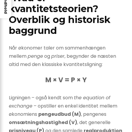
Indhold
kvantitetsteorien?
Overblik og historisk
baggrund
Når økonomer taler om sammenhængen
mellem
penge
og
priser
, begynder de næsten
altid med den klassiske kvantitetsligning:
M × V = P × Y
Ligningen – også kendt som
the equation of
exchange
– opstiller en enkel identitet mellem
økonomiens
pengeudbud (M)
, pengenes
omsætningshastighed (V)
, det generelle
prisniveau (P)
og den samlede
realproduktion