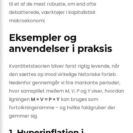
til et af de mest robuste, om end ofte
debatterede, værktøjer i kapitalistisk
makroøkonomi.
Eksempler og
anvendelser i praksis
Kvantitetsteorien bliver først rigtig levende, når
den sættes op imod virkelige historiske forløb.
Nedenfor gennemgår vi fire markante perioder,
hvor samspillet mellem
M
,
V
,
P
og
Y
viser, hvordan
ligningen
M × V = P × Y
kan bruges som
fortolkningsramme – og hvilke faldgruber der
gemmer sig.
1. Hyperinflation i