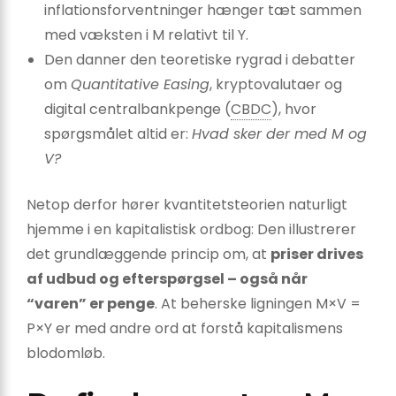
inflationsforventninger hænger tæt sammen
med væksten i M relativt til Y.
Den danner den teoretiske rygrad i debatter
om
Quantitative Easing
, kryptovalutaer og
digital centralbankpenge (
CBDC
), hvor
spørgsmålet altid er:
Hvad sker der med M og
V?
Netop derfor hører kvantitetsteorien naturligt
hjemme i en kapitalistisk ordbog: Den illustrerer
det grundlæggende princip om, at
priser drives
af udbud og efterspørgsel – også når
“varen” er penge
. At beherske ligningen M×V =
P×Y er med andre ord at forstå kapitalismens
blodomløb.