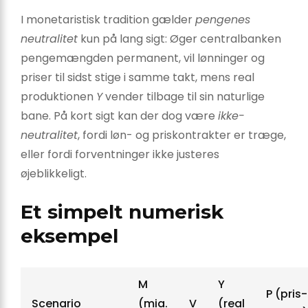
I monetaristisk tradition gælder
pengenes
neutralitet
kun på lang sigt: Øger centralbanken
pengemængden permanent, vil lønninger og
priser til sidst stige i samme takt, mens real
produktionen
Y
vender tilbage til sin naturlige
bane. På kort sigt kan der dog være
ikke-
neutralitet
, fordi løn- og priskontrakter er træge,
eller fordi forventninger ikke justeres
øjeblikkeligt.
Et simpelt numerisk
eksempel
M
Y
P (pris-
Scenario
(mia.
V
(real