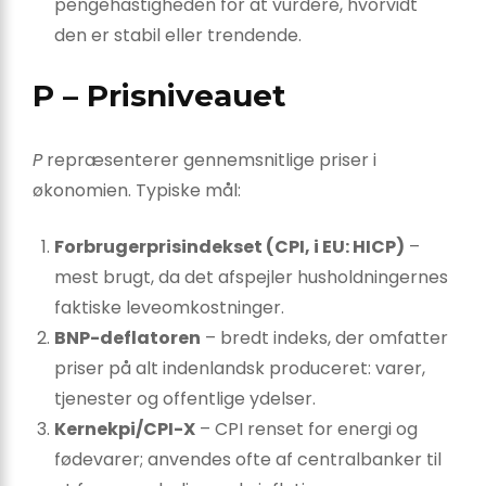
pengehastigheden for at vurdere, hvorvidt
den er stabil eller trendende.
P – Prisniveauet
P
repræsenterer gennemsnitlige priser i
økonomien. Typiske mål:
Forbrugerprisindekset (CPI, i EU: HICP)
–
mest brugt, da det afspejler husholdningernes
faktiske leveomkostninger.
BNP-deflatoren
– bredt indeks, der omfatter
priser på alt indenlandsk produceret: varer,
tjenester og offentlige ydelser.
Kernekpi/CPI-X
– CPI renset for energi og
fødevarer; anvendes ofte af centralbanker til