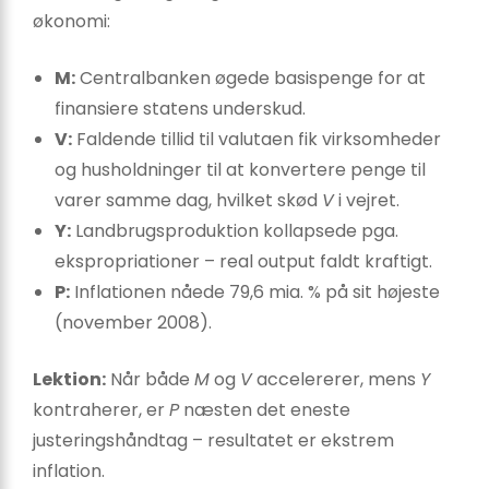
økonomi:
M:
Centralbanken øgede basispenge for at
finansiere statens underskud.
V:
Faldende tillid til valutaen fik virksomheder
og husholdninger til at konvertere penge til
varer samme dag, hvilket skød
V
i vejret.
Y:
Landbrugsproduktion kollapsede pga.
ekspropriationer – real output faldt kraftigt.
P:
Inflationen nåede 79,6 mia. % på sit højeste
(november 2008).
Lektion:
Når både
M
og
V
accelererer, mens
Y
kontraherer, er
P
næsten det eneste
justeringshåndtag – resultatet er ekstrem
inflation.