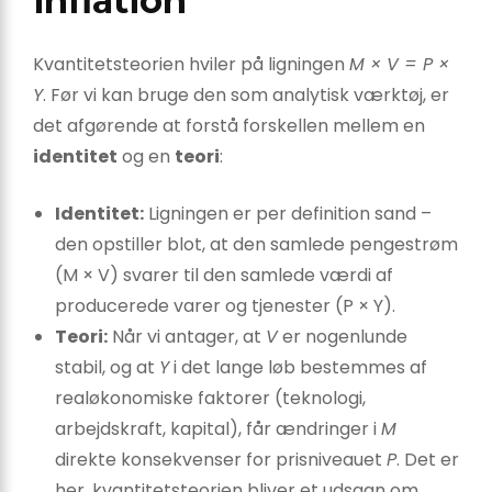
inflation
Kvantitetsteorien hviler på ligningen
M × V = P ×
Y
. Før vi kan bruge den som analytisk værktøj, er
det afgørende at forstå forskellen mellem en
identitet
og en
teori
:
Identitet:
Ligningen er per definition sand –
den opstiller blot, at den samlede pengestrøm
(M × V) svarer til den samlede værdi af
producerede varer og tjenester (P × Y).
Teori:
Når vi antager, at
V
er nogenlunde
stabil, og at
Y
i det lange løb bestemmes af
realøkonomiske faktorer (teknologi,
arbejdskraft, kapital), får ændringer i
M
direkte konsekvenser for prisniveauet
P
. Det er
her, kvantitetsteorien bliver et udsagn om