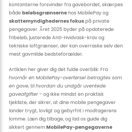
kontanterne forsvinder fra gavebordet, skærpes
både
beløbsgrænserne
hos MobilePay og
skattemyndighedernes fokus
på private
pengegaver. Året 2025 byder på opdaterede
fribeløb, justerede Anti-Hvidvask-krav og
tekniske loftgrænser, der kan overraske selv den
mest gavmilde bedsteforælder.
Artiklen her giver dig det fulde overblik: Fra
hvornår en MobilePay-overførsel betragtes som
en gave
, til
hvordan du undgår uventede
gaveafgifter
– og ikke mindst en praktisk
tjekliste, der sikrer, at dine mobile pengegaver
lander trygt, lovligt og gebyrfrit i modtagerens
lomme. Læn dig tilbage, og lad os guide dig
sikkert gennem
MobilePay-pengegaverne