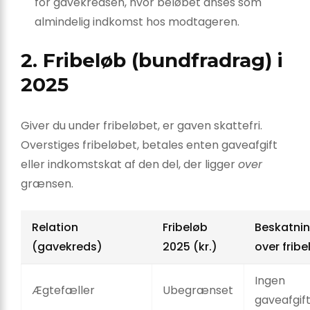
for gavekredsen, hvor beløbet anses som
almindelig indkomst hos modtageren.
2. Fribeløb (bundfradrag) i
2025
Giver du under fribeløbet, er gaven skattefri.
Overstiges fribeløbet, betales enten gaveafgift
eller indkomstskat af den del, der ligger
over
grænsen.
Relation
Fribeløb
Beskatni
(gavekreds)
2025 (kr.)
over fribe
Ingen
Ægtefæller
Ubegrænset
gaveafgif