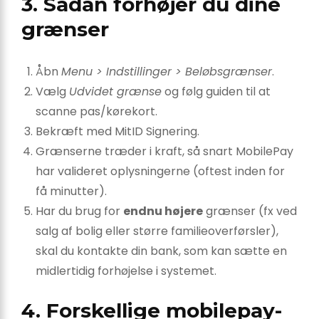
3. Sådan forhøjer du dine
grænser
Åbn
Menu > Indstillinger > Beløbsgrænser
.
Vælg
Udvidet grænse
og følg guiden til at
scanne pas/kørekort.
Bekræft med MitID Signering.
Grænserne træder i kraft, så snart MobilePay
har valideret oplysningerne (oftest inden for
få minutter).
Har du brug for
endnu højere
grænser (fx ved
salg af bolig eller større familie­overførsler),
skal du kontakte din bank, som kan sætte en
midlertidig forhøjelse i systemet.
4. Forskellige mobilepay-