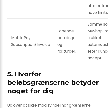
aftalen ka
have limits
Samme s
Løbende
MyShop, 
MobilePay
betalinger
trukket
Subscription/Invoice
og
automatis
fakturaer.
efter kund
accept.
5. Hvorfor
beløbsgrænserne betyder
noget for dig
Ud over at sikre mod svindel har grænserne