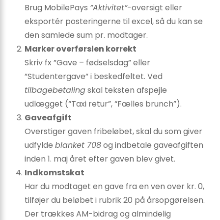
Brug MobilePays
”Aktivitet”
-oversigt eller
eksportér posteringerne til excel, så du kan se
den samlede sum pr. modtager.
Marker overførslen korrekt
Skriv fx ”Gave – fødselsdag” eller
”Studentergave” i beskedfeltet. Ved
tilbagebetaling
skal teksten afspejle
udlægget (“Taxi retur”, “Fælles brunch”).
Gaveafgift
Overstiger gaven fribeløbet, skal du som giver
udfylde
blanket 708
og indbetale gaveafgiften
inden 1. maj året efter gaven blev givet.
Indkomstskat
Har du modtaget en gave fra en ven over kr. 0,
tilføjer du beløbet i rubrik 20 på årsopgørelsen.
Der trækkes AM-bidrag og almindelig