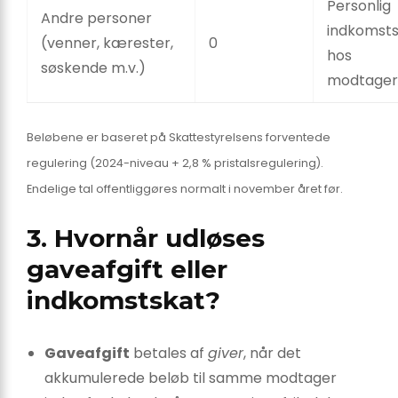
Personlig
Andre personer
indkomst
(venner, kærester,
0
hos
søskende m.v.)
modtager
Beløbene er baseret på Skattestyrelsens forventede
regulering (2024-niveau + 2,8 % pristalsregulering).
Endelige tal offentliggøres normalt i november året før.
3. Hvornår udløses
gaveafgift eller
indkomstskat?
Gaveafgift
betales af
giver
, når det
akkumulerede beløb til samme modtager