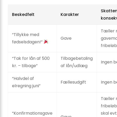
Skatte
Beskedfelt
Karakter
konsek
Tæller 
“Tillykke med
Gave
gavemo
fødselsdagen!”
fribeløb
“Tak for lån af 500
Tilbagebetaling
Ingen b
kr. – tilbage”
af lån/udlæg
“Halvdel af
Fællesudgift
Ingen b
elregning juni”
Tæller 
fribelø
“Konfirmationsgave
skal evt
Gave