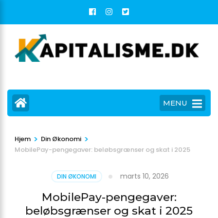
Skip
to
content
(Press
Enter)
MENU
>
>
Hjem
Din Økonomi
MobilePay-pengegaver: beløbsgrænser og skat i 2025
marts 10, 2026
DIN ØKONOMI
MobilePay-pengegaver:
beløbsgrænser og skat i 2025