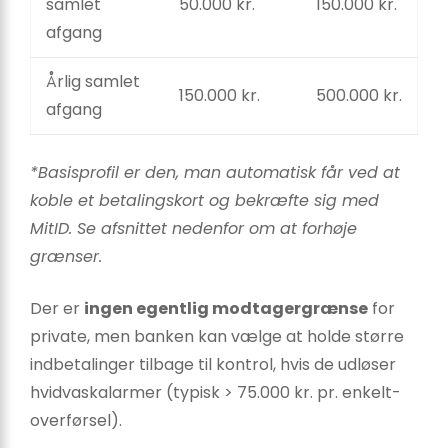
samlet
50.000 kr.
150.000 kr.
afgang
Årlig samlet
150.000 kr.
500.000 kr.
afgang
*Basisprofil er den, man automatisk får ved at
koble et betalings­kort og bekræfte sig med
MitID. Se afsnittet nedenfor om at forhøje
grænser.
Der er
ingen egentlig modtager­grænse
for
private, men banken kan vælge at holde større
indbetalinger tilbage til kontrol, hvis de udløser
hvidvask­alarmer (typisk > 75.000 kr. pr. enkelt­
overførsel).