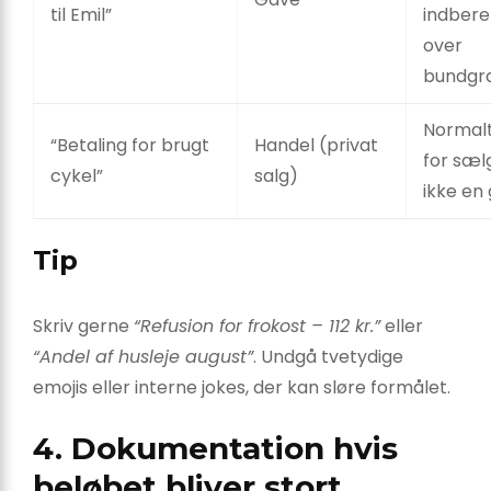
til Emil”
indbere
over
bundgr
Normalt
“Betaling for brugt
Handel (privat
for sæl
cykel”
salg)
ikke en
Tip
Skriv gerne
“Refusion for frokost – 112 kr.”
eller
“Andel af husleje august”
. Undgå tvetydige
emojis eller interne jokes, der kan sløre formålet.
4. Dokumentation hvis
beløbet bliver stort