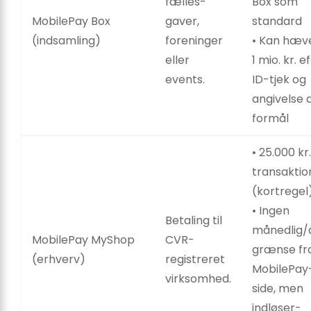
fælles­
Box som
MobilePay Box
gaver,
standard
(indsamling)
foreninger
• Kan hæve
eller
1 mio. kr. e
events.
ID-tjek og
angivelse 
formål
• 25.000 kr.
transaktio
(kortregel
• Ingen
Betaling til
månedlig/å
MobilePay MyShop
CVR-
grænse fr
(erhverv)
registreret
MobilePay
virksomhed.
side, men
indløser­