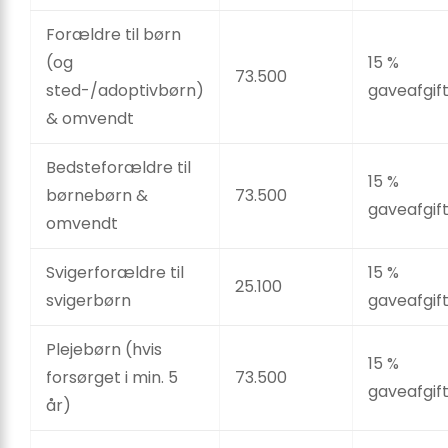
Forældre til børn
(og
15 %
73.500
sted-/adoptivbørn)
gaveafgif
& omvendt
Bedsteforældre til
15 %
børnebørn &
73.500
gaveafgif
omvendt
Svigerforældre til
15 %
25.100
svigerbørn
gaveafgif
Plejebørn (hvis
15 %
forsørget i min. 5
73.500
gaveafgif
år)