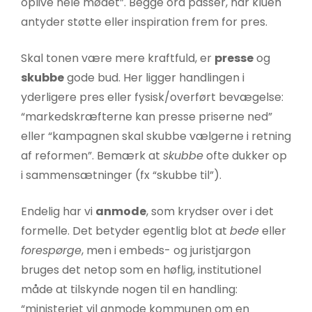
oplive hele mødet”. Begge ord passer, når kluen
antyder støtte eller inspiration frem for pres.
Skal tonen være mere kraftfuld, er
presse
og
skubbe
gode bud. Her ligger handlingen i
yderligere pres eller fysisk/overført bevægelse:
“markedskræfterne kan presse priserne ned”
eller “kampagnen skal skubbe vælgerne i retning
af reformen”. Bemærk at
skubbe
ofte dukker op
i sammensætninger (fx “skubbe til”).
Endelig har vi
anmode
, som krydser over i det
formelle. Det betyder egentlig blot at
bede
eller
forespørge
, men i embeds- og juristjargon
bruges det netop som en høflig, institutionel
måde at tilskynde nogen til en handling:
“ministeriet vil anmode kommunen om en