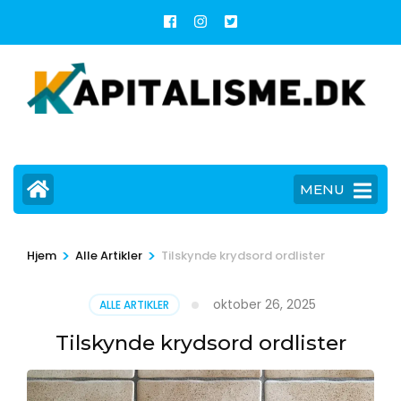
Skip
to
content
(Press
Enter)
MENU
>
>
Hjem
Alle Artikler
Tilskynde krydsord ordlister
oktober 26, 2025
ALLE ARTIKLER
Tilskynde krydsord ordlister