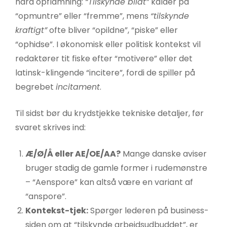
hård opflamning:
“Tilskynde blidt”
kalder på
“opmuntre” eller “fremme”, mens
“tilskynde
kraftigt”
ofte bliver “opildne”, “piske” eller
“ophidse”. I økonomisk eller politisk kontekst vil
redaktører tit fiske efter “motivere” eller det
latinsk-klingende “incitere”, fordi de spiller på
begrebet
incitament
.
Til sidst bør du krydstjekke tekniske detaljer, før
svaret skrives ind:
Æ/Ø/Å eller AE/OE/AA?
Mange danske aviser
bruger stadig de gamle former i rudemønstre
– “Aenspore” kan altså være en variant af
“anspore”.
Kontekst-tjek:
Spørger lederen på business-
siden om at “tilskynde arbejdsudbuddet”, er