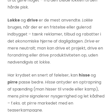
til at gøre noget – fra den bløde lokken til den
hårde pisk.
Lokke
og
drive
er de mest anvendte.
Lokke
bruges, når der er en fristelse eller gulerod
indbygget – tænk reklamer, tilbud og rabatter i
det økonomiske hjørne af dagligdagen.
Drive
er
mere neutralt; man kan drive et projekt, drive en
forandring eller drive produktiviteten op, uden
nødvendigvis at lokke.
Har krydset en snert af følelser, kan
hisse
og
pirre
passe bedre.
Hisse
antyder en optrapning
af spænding (man hisser til vrede eller kamp),
mens
pirre
signalerer nysgerrighed og let kådhed
– f.eks. at pirre markedet med en
teaserkampagne.