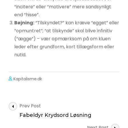
“incitere” eller “motivere” mere sandsynligt
end “hisse”.
Bøjning:
“Tilskyndet?” kan kræve “egget” eller
“opmuntret”; “at tilskynde” skal blive infinitiv
(“ægge”) – vær opmærksom på om kluen
leder efter grundform, kort tillægsform eller
nutid.
Kapitalisme.dk
Post
Prev Post
Navigation
Fabeldyr Krydsord Løsning
Next Post