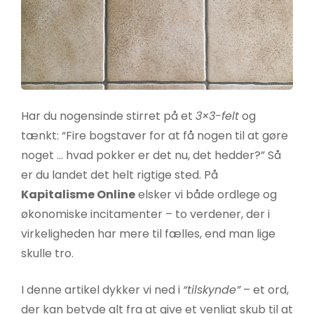
Har du nogensinde stirret på et
3×3-felt
og
tænkt: “Fire bogstaver for at få nogen til at gøre
noget … hvad pokker er det nu, det hedder?” Så
er du landet det helt rigtige sted. På
Kapitalisme Online
elsker vi både ordlege og
økonomiske incitamenter – to verdener, der i
virkeligheden har mere til fælles, end man lige
skulle tro.
I denne artikel dykker vi ned i
“tilskynde”
– et ord,
der kan betyde alt fra at give et venligt skub til at