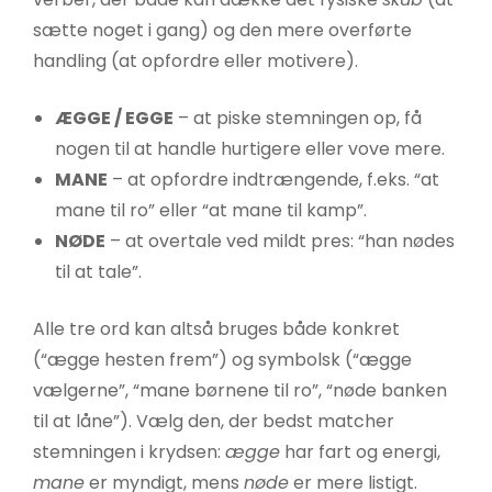
sætte noget i gang) og den mere overførte
handling (at opfordre eller motivere).
ÆGGE / EGGE
– at piske stemningen op, få
nogen til at handle hurtigere eller vove mere.
MANE
– at opfordre indtrængende, f.eks. “at
mane til ro” eller “at mane til kamp”.
NØDE
– at overtale ved mildt pres: “han nødes
til at tale”.
Alle tre ord kan altså bruges både konkret
(“ægge hesten frem”) og symbolsk (“ægge
vælgerne”, “mane børnene til ro”, “nøde banken
til at låne”). Vælg den, der bedst matcher
stemningen i krydsen:
ægge
har fart og energi,
mane
er myndigt, mens
nøde
er mere listigt.