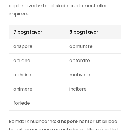
og den overførte: at skabe incitament eller
inspirere.
7 bogstaver
8 bogstaver
anspore
opmuntre
opildne
opfordre
ophidse
motivere
animere
incitere
forlede
Bemærk nuancerne:
anspore
henter sit billede
fra rytterens spore og antyder et lille, målrettet