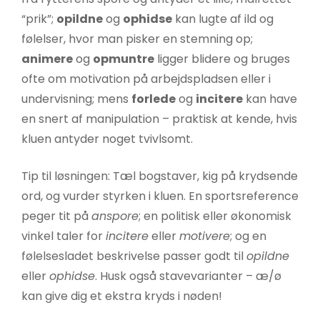
“prik”;
opildne
og
ophidse
kan lugte af ild og
følelser, hvor man pisker en stemning op;
animere
og
opmuntre
ligger blidere og bruges
ofte om motivation på arbejdspladsen eller i
undervisning; mens
forlede
og
incitere
kan have
en snert af manipulation – praktisk at kende, hvis
kluen antyder noget tvivlsomt.
Tip til løsningen: Tæl bogstaver, kig på krydsende
ord, og vurder styrken i kluen. En sportsreference
peger tit på
anspore
; en politisk eller økonomisk
vinkel taler for
incitere
eller
motivere
; og en
følelsesladet beskrivelse passer godt til
opildne
eller
ophidse
. Husk også stavevarianter – æ/ø
kan give dig et ekstra kryds i nøden!