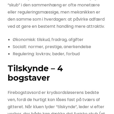
“skub” i den sammenhæng er ofte monetære
eller reguleringsmæssige, men mekanikken er
den samme som i hverdagen: at påvirke adfærd
ved at gøre en bestemt handling mere attraktiv.
Økonomisk: tilskud, fradrag, afgifter
Socialt: normer, prestige, anerkendelse
Regulering: lovkrav, bøder, forbud
Tilskynde – 4
bogstaver
Firebogstavsord er krydsordsløserens bedste
ven, fordi de hurtigt kan låses fast på tværs af
gitteret. Når kluen lyder “tilskynde”, leder vi efter
verber, der både kan dække det fysiske
skub
(at