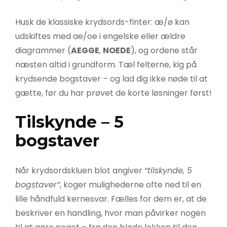
Husk de klassiske krydsords-finter: æ/ø kan
udskiftes med ae/oe i engelske eller ældre
diagrammer (
AEGGE
,
NOEDE
), og ordene står
næsten altid i grundform. Tæl felterne, kig på
krydsende bogstaver – og lad dig ikke nøde til at
gætte, før du har prøvet de korte løsninger først!
Tilskynde – 5
bogstaver
Når krydsordskluen blot angiver
“tilskynde, 5
bogstaver”
, koger mulighederne ofte ned til en
lille håndfuld kernesvar. Fælles for dem er, at de
beskriver en handling, hvor man påvirker nogen