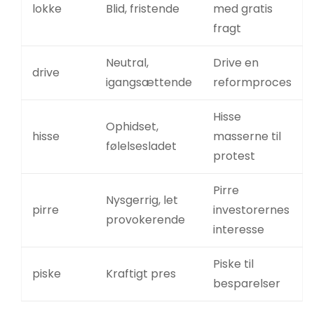
lokke
Blid, fristende
med gratis
fragt
Neutral,
Drive en
drive
igangsættende
reformproces
Hisse
Ophidset,
hisse
masserne til
følelsesladet
protest
Pirre
Nysgerrig, let
pirre
investorernes
provokerende
interesse
Piske til
piske
Kraftigt pres
besparelser