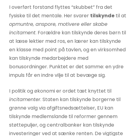
I overført forstand flyttes “skubbet” fra det
fysiske til det mentale. Her svarer
tilskynde
til at
opmuntre, anspore, motivere eller skabe
incitament
. Forældre kan tilskynde deres børn til
at læse lektier med ros, en lærer kan tilskynde
en klasse med point på tavlen, og en virksomhed
kan tilskynde medarbejdere med
bonusordninger. Punktet er det samme: en ydre
impuls får en indre vilje til at bevæge sig.
I politik og økonomi er ordet tæt knyttet til
incitamenter
. Staten kan tilskynde borgerne til
grønne valg via afgiftsnedsættelser, EU kan
tilskynde medlemslande til reformer gennem
støttepuljer, og centralbanker kan tilskynde
investeringer ved at sænke renten. De vigtigste