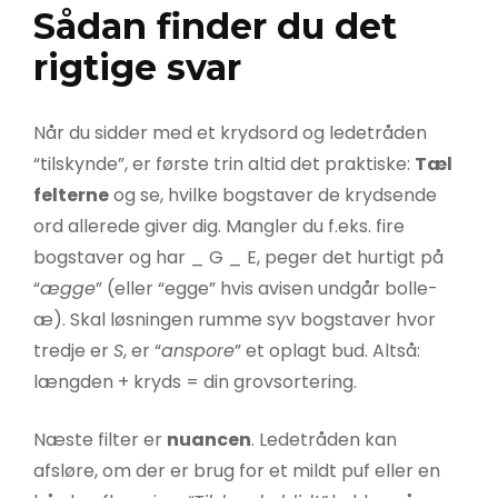
Sådan finder du det
rigtige svar
Når du sidder med et krydsord og ledetråden
“tilskynde”, er første trin altid det praktiske:
Tæl
felterne
og se, hvilke bogstaver de krydsende
ord allerede giver dig. Mangler du f.eks. fire
bogstaver og har _ G _ E, peger det hurtigt på
“
ægge
” (eller “egge” hvis avisen undgår bolle-
æ). Skal løsningen rumme syv bogstaver hvor
tredje er
S
, er “
anspore
” et oplagt bud. Altså:
længden + kryds = din grovsortering.
Næste filter er
nuancen
. Ledetråden kan
afsløre, om der er brug for et mildt puf eller en