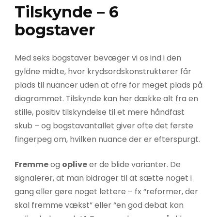
Tilskynde – 6
bogstaver
Med seks bogstaver bevæger vi os ind i den
gyldne midte, hvor krydsordskonstruktører får
plads til nuancer uden at ofre for meget plads på
diagrammet. Tilskynde kan her dække alt fra en
stille, positiv tilskyndelse til et mere håndfast
skub – og bogstavantallet giver ofte det første
fingerpeg om, hvilken nuance der er efterspurgt.
Fremme
og
oplive
er de blide varianter. De
signalerer, at man bidrager til at sætte noget i
gang eller gøre noget lettere – fx “reformer, der
skal fremme vækst” eller “en god debat kan