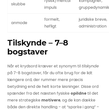
fysisk/mental
kampagner,
skubbe
impuls
gruppedynami
formelt,
juridiske breve,
anmode
høfligt
administration
Tilskynde – 7–8
bogstaver
Når et krydsord kræver et synonym til
tilskynde
på 7-8 bogstaver, får du ofte brug for de lidt
længere ord, der rummer mere præcis
betydning end de helt korte løsninger. Disse ord
spænder fra det næsten fysiske
opildne
til det
mere strategiske
motivere
, og de kan dække
både den direkte handling – at “sparke i gang” –