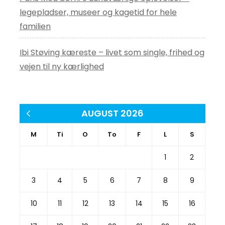
legepladser, museer og kagetid for hele
familien
Ibi Støving kæreste – livet som single, frihed og
vejen til ny kærlighed
AUGUST 2026
« apr
M
Ti
O
To
F
L
S
1
2
3
4
5
6
7
8
9
10
11
12
13
14
15
16