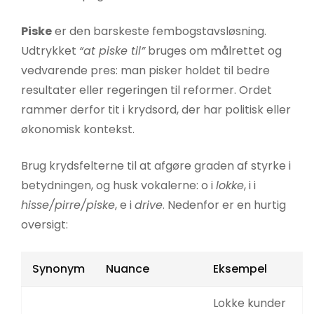
Piske
er den barskeste fembogstavsløsning.
Udtrykket
“at piske til”
bruges om målrettet og
vedvarende pres: man pisker holdet til bedre
resultater eller regeringen til reformer. Ordet
rammer derfor tit i krydsord, der har politisk eller
økonomisk kontekst.
Brug krydsfelterne til at afgøre graden af styrke i
betydningen, og husk vokalerne: o i
lokke
, i i
hisse/pirre/piske
, e i
drive
. Nedenfor er en hurtig
oversigt:
Synonym
Nuance
Eksempel
Lokke kunder