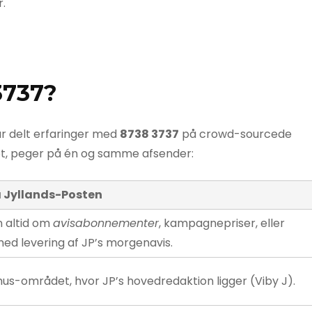
r.
3737?
ar delt erfaringer med
8738 3737
på crowd-sourcede
ot, peger på én og samme afsender:
 Jyllands-Posten
 altid om
avisabonnementer
, kampagnepriser, eller
ed levering af JP’s morgenavis.
hus-området, hvor JP’s hovedredaktion ligger (Viby J).