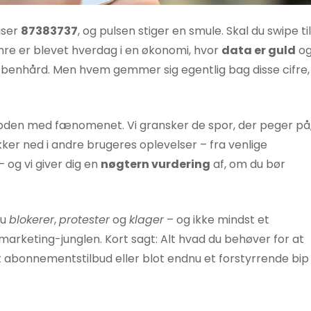
iser
87383737
, og pulsen stiger en smule. Skal du swipe til
mre er blevet hverdag i en økonomi, hvor
data er guld
o
hård. Men hvem gemmer sig egentlig bag disse cifre,
bden med fænomenet. Vi gransker de spor, der peger på
kker ned i andre brugeres oplevelser – fra venlige
 og vi giver dig en
nøgtern vurdering
af, om du bør
du
blokerer
,
protester
og
klager
– og ikke mindst et
lemarketing-junglen. Kort sagt: Alt hvad du behøver for at
t abonnementstilbud eller blot endnu et forstyrrende bip