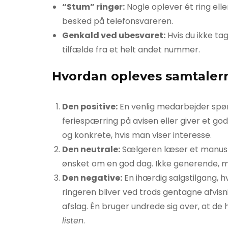
“Stum” ringer:
Nogle oplever ét ring elle
besked på telefonsvareren.
Genkald ved ubesvaret:
Hvis du ikke ta
tilfælde fra et helt andet nummer.
Hvordan opleves samtaler
Den positive:
En venlig medarbejder spør
feriespærring på avisen eller giver et god
og konkrete, hvis man viser interesse.
Den neutrale:
Sælgeren læser et manuskri
ønsket om en god dag. Ikke generende, m
Den negative:
En ihærdig salgs­tilgang, 
ringeren bliver ved trods gentagne afvisn
afslag. Én bruger undrede sig over, at de
listen
.