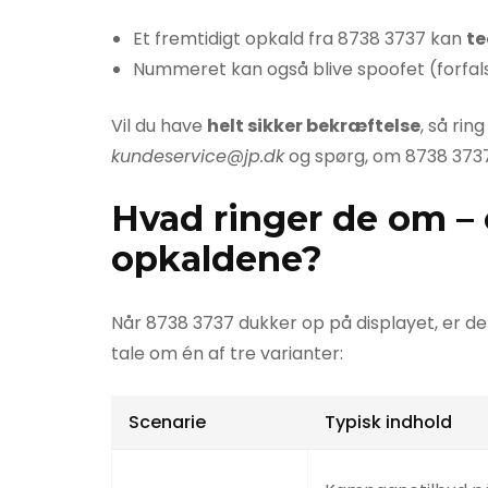
Et fremtidigt opkald fra 8738 3737 kan
te
Nummeret kan også blive spoofet (forfal
Vil du have
helt sikker bekræftelse
, så rin
kundeservice@jp.dk
og spørg, om 8738 3737 
Hvad ringer de om –
opkaldene?
Når 8738 3737 dukker op på displayet, er d
tale om én af tre varianter:
Scenarie
Typisk indhold