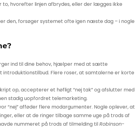
r to, hvorefter linjen afbrydes, eller der lægges ikke
ger den, forsøger systemet ofte igen næste dag – i nogle
ne?
ger ind til dine behov, hjælper med at sætte
t introduktionstilbud. Flere roser, at samtalerne er korte
pt op, accepterer et høfligt “nej tak” og afslutter med
en stadig uopfordret telemarketing.
hvor “nej” afføder flere modargumenter. Nogle oplever, at
inger, eller at de ringer tilbage samme uge på trods af
 havde nummeret på trods af tilmelding til
Robinson-