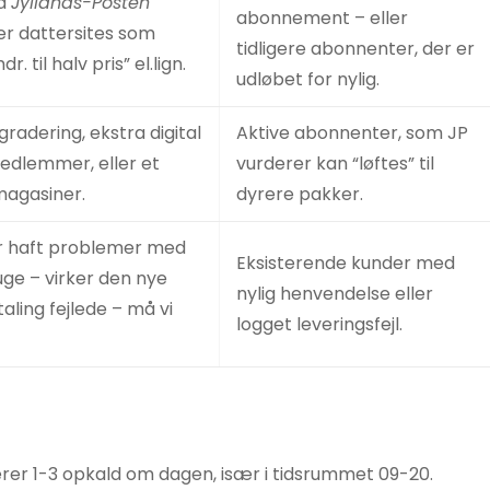
på
Jyllands-Posten
abonnement – eller
ler dattersites som
tidligere abonnenter, der er
dr. til halv pris” el.lign.
udløbet for nylig.
radering, ekstra digital
Aktive abonnenter, som JP
medlemmer, eller et
vurderer kan “løftes” til
agasiner.
dyrere pakker.
har haft problemer med
Eksisterende kunder med
 uge – virker den nye
nylig henvendelse eller
taling fejlede – må vi
logget leveringsfejl.
rer 1-3 opkald om dagen, især i tidsrummet 09-20.