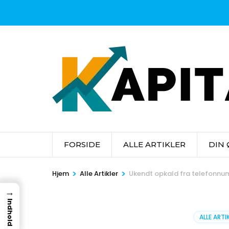
Skip
to
content
(Press
Enter)
FORSIDE
ALLE ARTIKLER
DIN
>
>
Hjem
Alle Artikler
Ukendt opkald fra telefonn
→
Indhold
ALLE ARTI