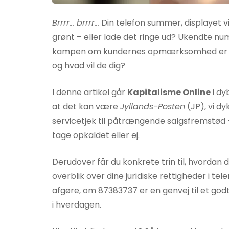
Brrrr… brrrr…
Din telefon summer, displayet v
grønt – eller lade det ringe ud? Ukendte nu
kampen om kundernes opmærksomhed er ben
og hvad vil de dig?
I denne artikel går
Kapitalisme Online
i dy
at det kan være
Jyllands-Posten
(JP), vi dy
servicetjek til påtrængende salgsfremstød –
tage opkaldet eller ej.
Derudover får du konkrete trin til, hvordan 
overblik over dine juridiske rettigheder i te
afgøre, om 87383737 er en genvej til et god
i hverdagen.