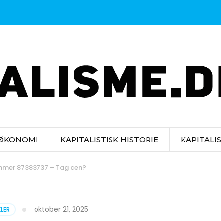
 ØKONOMI
KAPITALISTISK HISTORIE
KAPITALI
ummer 87383737 – Tag den?
oktober 21, 2025
KLER