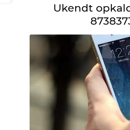
Ukendt opkal
873837