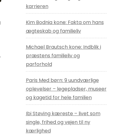
karrieren
Kim Bodnia kone: Fakta om hans
g
ægteskab og familieliv
Michael Brautsch kone: Indblik i
præstens familieliv og
,
parforhold
Paris Med børn: 9 uundværlige
oplevelser – legepladser, museer
og kagetid for hele familien
Ibi Støving kæreste – livet som
single, frihed og vejen til ny
kærlighed