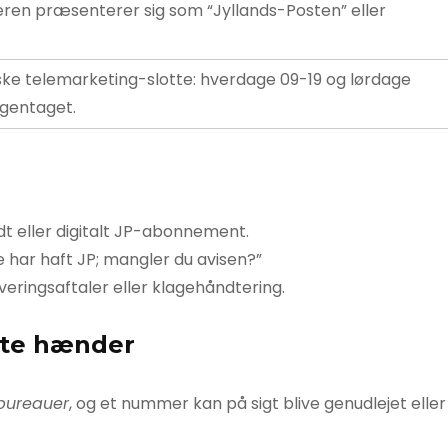
deren præsenterer sig som “Jyllands-Posten” eller
iske telemarketing-slotte: hverdage 09-19 og lørdage
 gentaget.
ldt eller digitalt JP-abonnement.
re har haft JP; mangler du avisen?”
veringsaftaler eller klagehåndtering.
fte hænder
bureauer
, og et nummer kan på sigt blive genudlejet eller