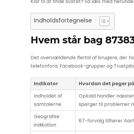
Klar til at finde svaret? Så læs med herunde
Indholdsfortegnelse
Hvem står bag 8738
Det
overvældende flertal
af brugere, der h
telefonfora, Facebook-grupper og Trustpil
Indikator
Hvordan det peger på
Indholdet af
Opkald handler næsten
samtalerne
spørger til problemer m
Geografisk
87-forvalg tilhører Aar
indikation