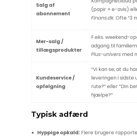
Kampagnetilbud 
Salg af
(papir + e-avis) el
abonnement
Finans.dk
. Ofte “3 m
F.eks. weekend-opg
Mer-salg /
adgang til familie
tillægsprodukter
Plus-univers
med m
“Vi kan se, at du 
Kundeservice /
leveringen i sidste
opfølgning
rute?” eller “Din be
hjælpe?”
Typisk adfærd
Hyppige opkald:
Flere brugere rapporte